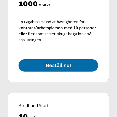
1000
Mbit/s
En Gigabit/sekund är hastigheten för
kontoret/arbetsplatsen med 10 personer
eller fler
som sätter riktigt höga krav på
anslutningen.
B
e
s
t
ä
l
l
n
u
!
Bredband Start
10