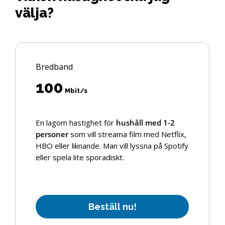
välja?
Bredband
100
Mbit/s
En lagom hastighet för
hushåll med 1-2
personer
som vill streama film med Netflix,
HBO eller liknande. Man vill lyssna på Spotify
eller spela lite sporadiskt.
B
e
s
t
ä
l
l
n
u
!