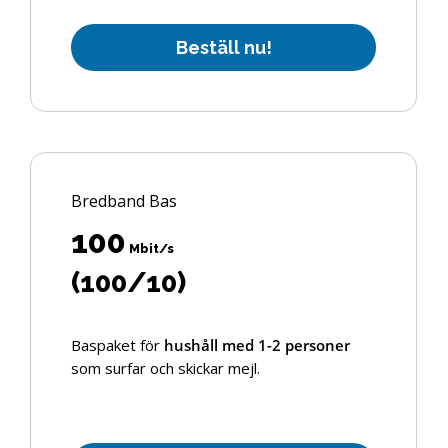
B
e
s
t
ä
l
l
n
u
!
Bredband Bas
100
Mbit/s
(100/10)
Baspaket för
hushåll med 1-2 personer
som surfar och skickar mejl.