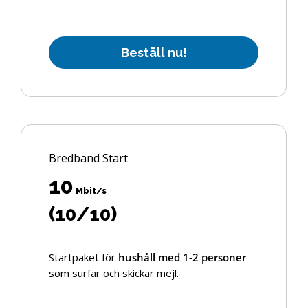
B
e
s
t
ä
l
l
n
u
!
Bredband Start
10
Mbit/s
(10/10)
Startpaket för
hushåll med 1-2 personer
som surfar och skickar mejl.