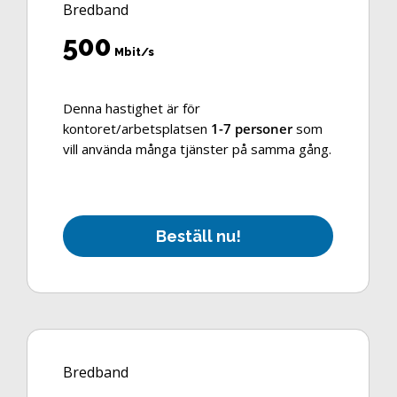
Bredband
500
Mbit/s
Denna hastighet är för
kontoret/arbetsplatsen
1-7 personer
som
vill använda många tjänster på samma gång.
B
e
s
t
ä
l
l
n
u
!
Bredband