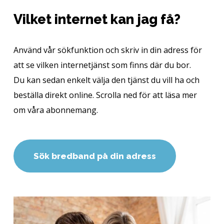
Vilket internet kan jag få?
Använd vår sökfunktion och skriv in din adress för
att se vilken internetjänst som finns där du bor.
Du kan sedan enkelt välja den tjänst du vill ha och
beställa direkt online. Scrolla ned för att läsa mer
om våra abonnemang.
S
ö
k
b
r
e
d
b
a
n
d
p
å
d
i
n
a
d
r
e
s
s