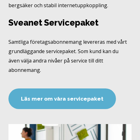
bergsäker och stabil internetuppkoppling.
Sveanet Servicepaket
Samtliga företagsabonnemang levereras med vårt
grundläggande servicepaket. Som kund kan du
även välja andra nivåer på service till ditt
abonnemang.
L
ä
s
m
e
r
o
m
v
å
r
a
s
e
r
v
i
c
e
p
a
k
e
t