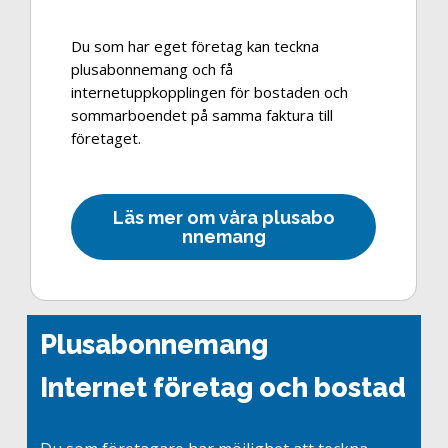
Du som har eget företag kan teckna
plusabonnemang och få
internetuppkopplingen för bostaden och
sommarboendet på samma faktura till
företaget.
L
ä
s
m
e
r
o
m
v
å
r
a
p
l
u
s
a
b
o
n
n
e
m
a
n
g
Plusabonnemang
Internet företag och bostad