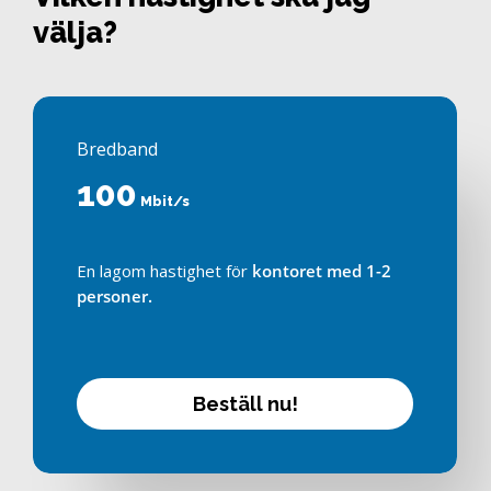
välja?
Bredband
100
Mbit/s
En lagom hastighet för
kontoret med 1-2
personer.
B
e
s
t
ä
l
l
n
u
!