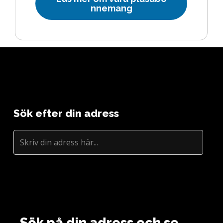
n
n
e
m
a
n
g
Sök efter din adress
Sök på din adress och se