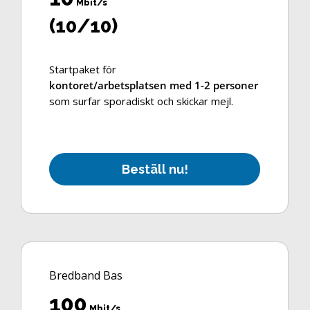
Mbit/s
(10/10)
Startpaket för
kontoret/arbetsplatsen med 1-2 personer
som surfar sporadiskt och skickar mejl.
B
e
s
t
ä
l
l
n
u
!
Bredband Bas
100
Mbit/s