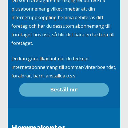
Du som företagare har möjlighet att teckna
plusabonnemang vilket innebär att din
internetuppkoppling hemma debiteras ditt
företag och har du dessutom abonnemang till
företaget hos oss, så blir det bara en faktura till
företaget.
Du kan göra likadant när du tecknar
internetabonnemang till sommar/vinterboendet,
föräldrar, barn, anställda o.s.v.
B
e
s
t
ä
l
l
n
u
!
Hemmakontor