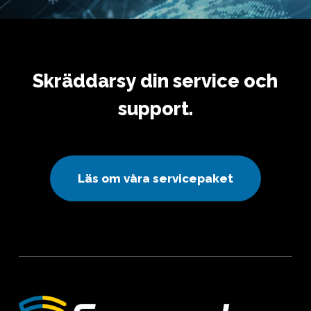
Skräddarsy
din
service
och
support.
L
ä
s
o
m
v
å
r
a
s
e
r
v
i
c
e
p
a
k
e
t