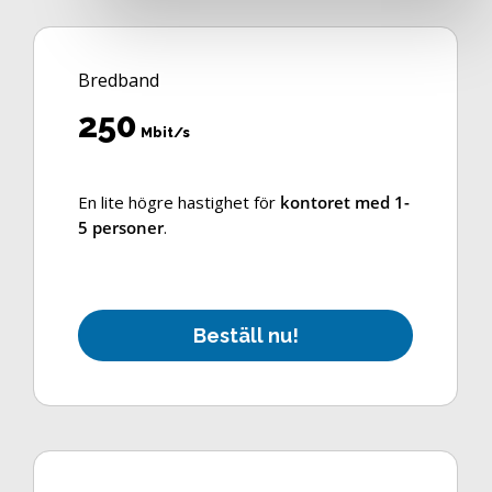
Bredband
250
Mbit/s
En lite högre hastighet för
kontoret med 1-
5 personer
.
B
e
s
t
ä
l
l
n
u
!