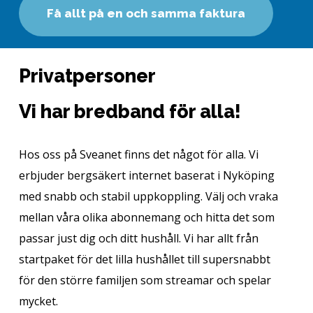
F
å
a
l
l
t
p
å
e
n
o
c
h
s
a
m
m
a
f
a
k
t
u
r
a
Privatpersoner
Vi har bredband för alla!
Hos oss på Sveanet finns det något för alla. Vi
erbjuder bergsäkert internet baserat i Nyköping
med snabb och stabil uppkoppling. Välj och vraka
mellan våra olika abonnemang och hitta det som
passar just dig och ditt hushåll. Vi har allt från
startpaket för det lilla hushållet till supersnabbt
för den större familjen som streamar och spelar
mycket.