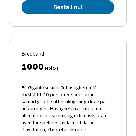
B
e
s
t
ä
l
l
n
u
!
Bredband
1000
Mbit/s
En Gigabit/sekund är hastigheten för
hushåll 1-10 personer
som surfar
samtidigt och sätter riktigt höga krav på
anslutningen. Hastigheten är inte bara
ultimat för för streaming och musik, utan
även för spelprestanda med dator,
Playstation, Xbox eller liknande.