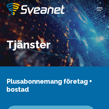
Skip
Menu
to
main
content
Tjänster
Plusabonnemang företag +
bostad