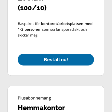
(100/10)
Baspaket för
kontoret/arbetsplatsen med
1-2 personer
som surfar sporadiskt och
skickar mejl.
B
e
s
t
ä
l
l
n
u
!
Plusabonnemang
Hemmakontor