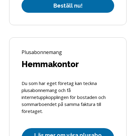
B
e
s
t
ä
l
l
n
u
!
Plusabonnemang
Hemmakontor
Du som har eget företag kan teckna
plusabonnemang och få
internetuppkopplingen för bostaden och
sommarboendet på samma faktura till
företaget.
L
ä
s
m
e
r
o
m
v
å
r
a
p
l
u
s
a
b
o