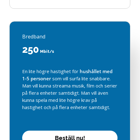
Bredband
250
Mbit/s
En lite högre hastighet för
hushållet med
1-5 personer
som vill surfa lite snabbare.
Man vill kunna streama musik, film och serier
på flera enheter samtidigt. Man vill även
kunna spela med lite högre krav på
hastighet och på flera enheter samtidigt.
B
e
s
t
ä
l
l
n
u
!